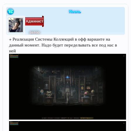
Ноэль
Админист
ратор
+ Реализация Системы Коллекций в офф варианте на
данный момент. Надо будет переделывать все под нас в
ней