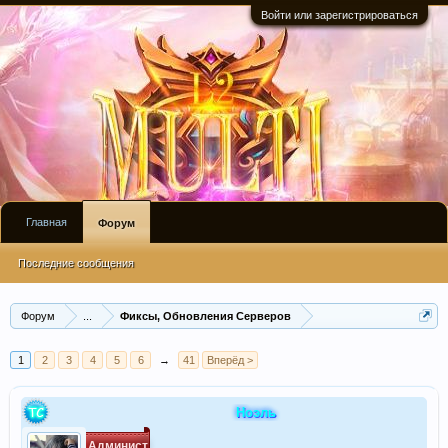
Войти или зарегистрироваться
Главная
Форум
Последние сообщения
Форум
...
Фиксы, Обновления Серверов
1
2
3
4
5
6
→
41
Вперёд >
Ноэль
Админист