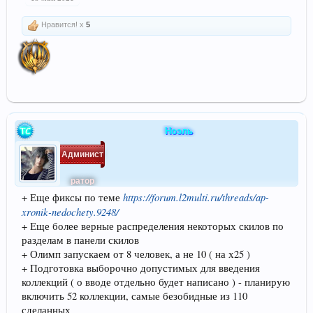
Нравится! x
5
Ноэль
Админист
ратор
https://forum.l2multi.ru/threads/ap-
+ Еще фиксы по теме
xronik-nedochety.9248/
+ Еще более верные распределения некоторых скилов по
разделам в панели скилов
+ Олимп запускаем от 8 человек, а не 10 ( на х25 )
+ Подготовка выборочно допустимых для введения
коллекций ( о вводе отдельно будет написано ) - планирую
включить 52 коллекции, самые безобидные из 110
сделанных