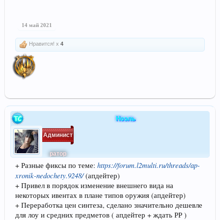
14 май 2021
Нравится! x
4
Ноэль
Админист
ратор
https://forum.l2multi.ru/threads/ap-
+ Разные фиксы по теме:
xronik-nedochety.9248/
(апдейтер)
+ Привел в порядок изменение внешнего вида на
некоторых ивентах в плане типов оружия (апдейтер)
+ Переработка цен синтеза, сделано значительно дешевле
для лоу и средних предметов ( апдейтер + ждать РР )