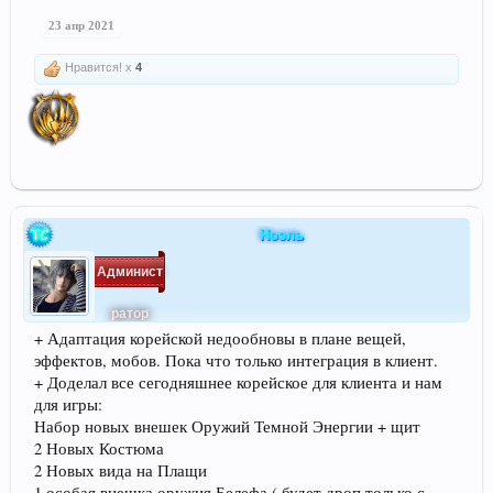
23 апр 2021
Нравится! x
4
Ноэль
Админист
ратор
+ Адаптация корейской недообновы в плане вещей,
эффектов, мобов. Пока что только интеграция в клиент.
+ Доделал все сегодняшнее корейское для клиента и нам
для игры:
Набор новых внешек Оружий Темной Энергии + щит
2 Новых Костюма
2 Новых вида на Плащи
1 особая внешка оружия Белефа ( будет дроп только с