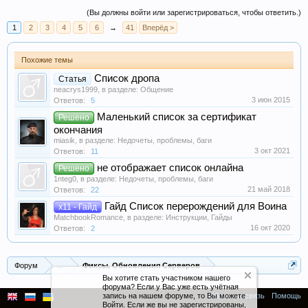
(Вы должны войти или зарегистрироваться, чтобы ответить.)
1
2
3
4
5
6
→
41
Вперёд >
Похожие темы
Список дропа
Статья
neacrys1999
, в разделе:
Общение
3 июн 2015
Ответов:
5
Маленький список за сертификат
Решено
окончания
miasik
, в разделе:
Недочеты, проблемы, баги
3 окт 2021
Ответов:
11
не отображает список онлайна
Решено
1nteg0
, в разделе:
Недочеты, проблемы, баги
21 май 2018
Ответов:
22
Гайд Список перерождений для Воина
x11 - Гайд
MatchbookRomance
, в разделе:
Инструкции, Гайды
16 окт 2020
Ответов:
2
Форум
...
Фиксы, Обновления Серверов
Обратная связь
Помощь