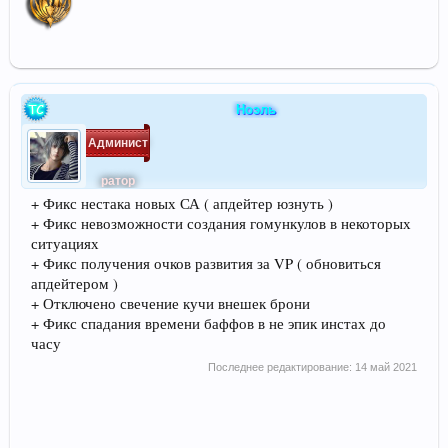
Ноэль
Админист
ратор
+ Фикс нестака новых СА ( апдейтер юзнуть )
+ Фикс невозможности создания гомункулов в некоторых
ситуациях
+ Фикс получения очков развития за VP ( обновиться
апдейтером )
+ Отключено свечение кучи внешек брони
+ Фикс спадания времени баффов в не эпик инстах до
часу
Последнее редактирование:
14 май 2021