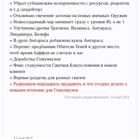
+ Убрал субпанельки испорченности с ресурсов, рецептов
и т.д (апдейтер)
+ Отключаю свечение заточки на новых внешках Оружия
+ Новосозданный чар начинает сразу с уровня 80, а не 1
+ Улучшены дропы Траскена, Валакаса, Антараса,
Линдвиора, Белефа
+ В дроп Антараса добавлена кукла Антараса
+ Перенес предбанник Обители Теней в другое место,
чтоб время баффов не слетало в час
+ Доработка Гомункулов
+ Фикс стакуемости Свитков Благословения в новом
клиенте
+ Верные разделы для разных скилов
+ Разрешаем передавать продавать и что угодно делать с
новыми итемами для Гомункулов
Последнее редактирование:
15 май 2021
15 май 2021