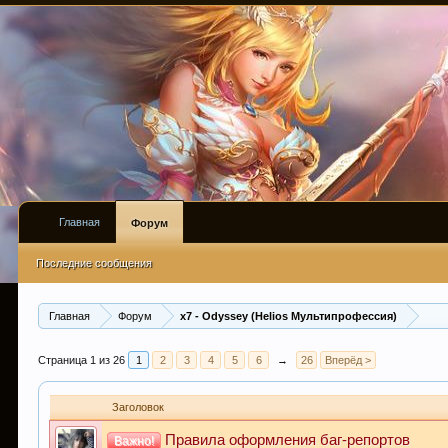
Главная
Форум
Последние сообщения
Главная
Форум
x7 - Odyssey (Helios Мультипрофессия)
Страница 1 из 26
1
2
3
4
5
6
→
26
Вперёд >
Заголовок
Правила оформления баг-репортов
Важно!