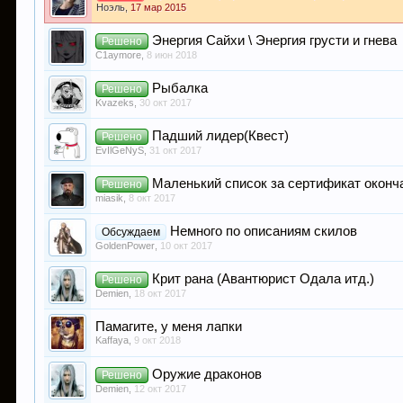
Ноэль
,
17 мар 2015
Энергия Сайхи \ Энергия грусти и гнева
Решено
C1aymore
,
8 июн 2018
Рыбалка
Решено
Kvazeks
,
30 окт 2017
Падший лидер(Квест)
Решено
EvIlGeNyS
,
31 окт 2017
Маленький список за сертификат оконч
Решено
miasik
,
8 окт 2017
Немного по описаниям скилов
Обсуждаем
GoldenPower
,
10 окт 2017
Крит рана (Авантюрист Одала итд.)
Решено
Demien
,
18 окт 2017
Памагите, у меня лапки
Kaffaya
,
9 окт 2018
Оружие драконов
Решено
Demien
,
12 окт 2017