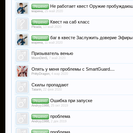
Не работает квест Оружие пробуждающ
Решено
марина
,
25 май 2020
Квест на саб класс
Решено
Pleada
,
13 май 2020
баг в квесте Заслужить доверие Эфиры
Решено
марина
,
11 май 2020
Призыватель венью
MoonDimS
,
7 май 2020
Опять у меня проблемы с SmartGuard....
PrittyDragon
,
4 мар 2020
Скилы пропадают
Tatarin
,
22 фев 2020
Ошибка при запуске
Решено
Andryy1988
,
25 окт 2019
проблема
Решено
Andryy1988
,
2 дек 2019
проблема
Решено